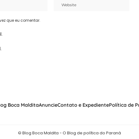
vez que eu comentar.
l.
.
log Boca Maldita
Anuncie
Contato e Expediente
Política de 
© Blog Boca Maldita - O Blog de política do Paraná