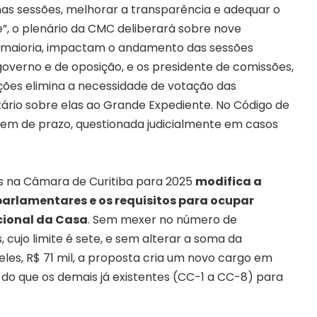
nas sessões, melhorar a transparência e adequar o
e
”, o plenário da CMC deliberará sobre nove
a maioria, impactam o andamento das sessões
 governo e de oposição, e os presidente de comissões,
ções elimina a necessidade de votação das
ário sobre elas ao Grande Expediente.
No Código de
gem de prazo, questionada judicialmente em casos
ais na Câmara de Curitiba para 2025
modifica
a
parlamentares e os requisitos para ocupar
cional da Casa
. Sem mexer no número de
 cujo limite é sete, e sem alterar a soma da
es, R$ 71 mil,
a proposta cria um novo cargo em
do que os demais já existentes (CC-1 a CC-8) para