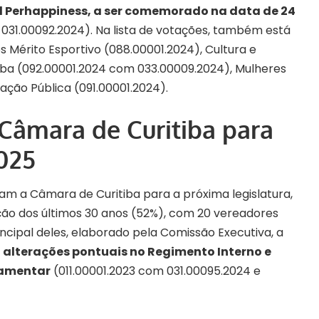
al Perhappiness, a ser comemorado na data de 24
o
031.00092.2024
). Na lista de votações, também está
 Mérito Esportivo (
088.00001.2024
), Cultura e
iba (
092.00001.2024
com
033.00009.2024
), Mulheres
ação Pública (
091.00001.2024
).
Câmara de Curitiba para
025
aram a Câmara de Curitiba para a
próxima legislatura,
ão dos últimos 30 anos (52%), com 20 vereadores
rincipal deles, elaborado pela Comissão Executiva, a
z
alterações pontuais no Regimento Interno e
lamentar
(
011.00001.2023
com
031.00095.2024
e