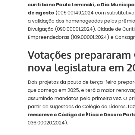
curitibano Paulo Leminski, o Dia Municip
de agosto
(
005.00149.2024
com substitutiv
a validação dos homenageados pelos prêmios
Divulgação (
090.00001.2024
), Cidade de Curit
Empreendedoras (
109.00001.2024
) e Consagr
Votações prepararam 
nova legislatura em 2
Dois projetos da pauta de terça-feira prep
que começa em 2025, e terá a maior renovaç
assumindo mandatos pela primeira vez
. O p
partir de sugestões do Colégio de Líderes, fa
reescreve o Código de Ética e Decoro Par
036.00020.2024
).