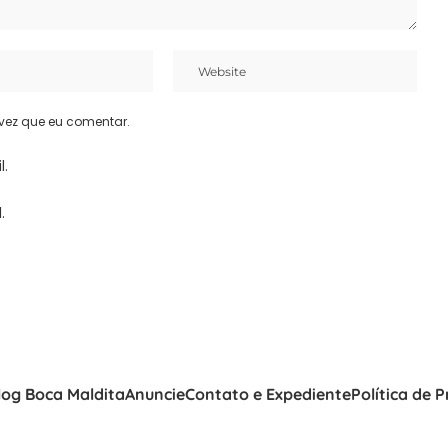
vez que eu comentar.
l.
.
log Boca Maldita
Anuncie
Contato e Expediente
Política de 