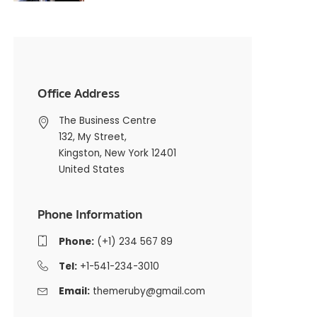
Office Address
The Business Centre
132, My Street,
Kingston, New York 12401
United States
Phone Information
Phone:
(+1) 234 567 89
Tel:
+1-541-234-3010
Email:
themeruby@gmail.com