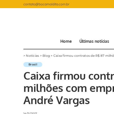
contato@bocamaldita.com.br
Home
Últimas notícias
>
Notícias
>
Blog
>
Caixa firmou contratos de R$ 87 mil
Brasil
Caixa firmou cont
milhões com empr
André Vargas
14/11/2017