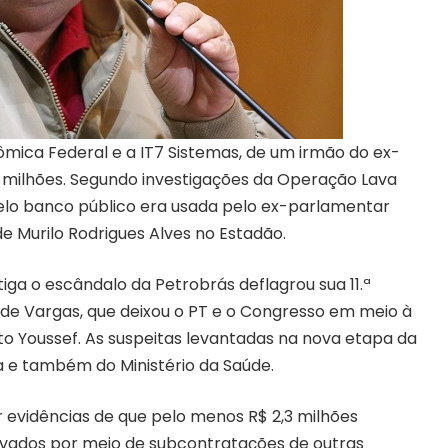
ômica Federal e a IT7 Sistemas, de um irmão do ex-
milhões. Segundo investigações da Operação Lava
elo banco público era usada pelo ex-parlamentar
e Murilo Rodrigues Alves no
Estadão
.
tiga o escândalo da Petrobrás deflagrou sua 11.ª
 de Vargas, que deixou o PT e o Congresso em meio à
to Youssef. As suspeitas levantadas na nova etapa da
 e também do Ministério da Saúde.
r evidências de que pelo menos R$ 2,3 milhões
lavados por meio de subcontratações de outras