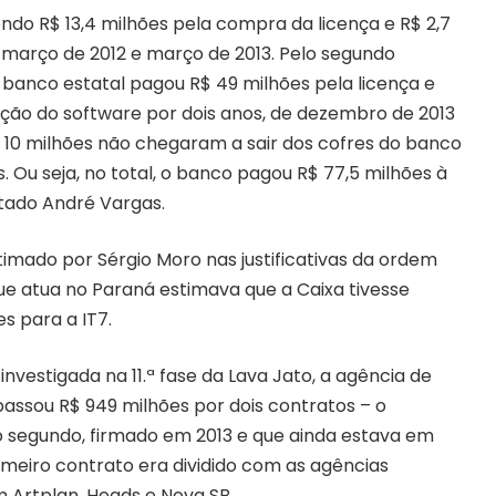
endo R$ 13,4 milhões pela compra da licença e R$ 2,7
 março de 2012 e março de 2013. Pelo segundo
o banco estatal pagou R$ 49 milhões pela licença e
ção do software por dois anos, de dezembro de 2013
$ 10 milhões não chegaram a sair dos cofres do banco
Ou seja, no total, o banco pagou R$ 77,5 milhões à
tado André Vargas.
imado por Sérgio Moro nas justificativas da ordem
que atua no Paraná estimava que a Caixa tivesse
s para a IT7.
vestigada na 11.ª fase da Lava Jato, a agência de
passou R$ 949 milhões por dois contratos – o
 o segundo, firmado em 2013 e que ainda estava em
imeiro contrato era dividido com as agências
m Artplan, Heads e Nova SB.