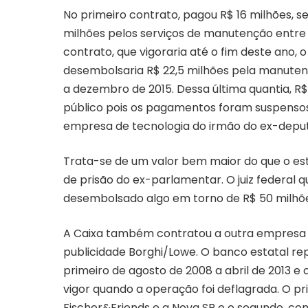
No primeiro contrato, pagou R$ 16 milhões, s
milhões pelos serviços de manutenção entre
contrato, que vigoraria até o fim deste ano, 
desembolsaria R$ 22,5 milhões pela manuten
a dezembro de 2015. Dessa última quantia, R
público pois os pagamentos foram suspensos. 
empresa de tecnologia do irmão do ex-depu
Trata-se de um valor bem maior do que o est
de prisão do ex-parlamentar. O juiz federal 
desembolsado algo em torno de R$ 50 milhõe
A Caixa também contratou a outra empresa in
publicidade Borghi/Lowe. O banco estatal re
primeiro de agosto de 2008 a abril de 2013 e
vigor quando a operação foi deflagrada. O pr
Fischer&Friends e a Nova SB e o segundo, co