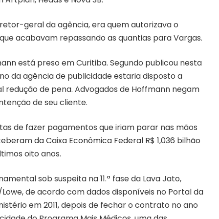
iretor-geral da agência, era quem autorizava o
ue acabavam repassando as quantias para Vargas.
ann está preso em Curitiba. Segundo publicou nesta
 dono da agência de publicidade estaria disposto a
al redução de pena. Advogados de Hoffmann negam
ntenção de seu cliente.
eitas de fazer pagamentos que iriam parar nas mãos
ceberam da Caixa Econômica Federal R$ 1,036 bilhão
ltimos oito anos.
namental sob suspeita na 11.ª fase da Lava Jato,
/Lowe, de acordo com dados disponíveis no Portal da
nistério em 2011, depois de fechar o contrato no ano
licidade do Programa Mais Médicos, uma das