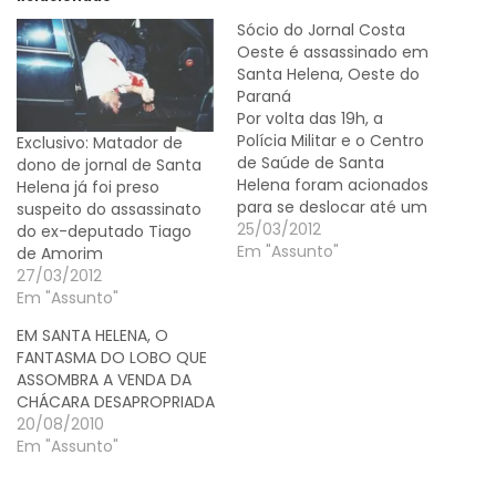
Sócio do Jornal Costa
Oeste é assassinado em
Santa Helena, Oeste do
Paraná
Por volta das 19h, a
Polícia Militar e o Centro
Exclusivo: Matador de
de Saúde de Santa
dono de jornal de Santa
Helena foram acionados
Helena já foi preso
para se deslocar até um
suspeito do assassinato
disk entrega de bebidas
25/03/2012
do ex-deputado Tiago
da cidade, onde segundo
Em "Assunto"
de Amorim
informações havia
27/03/2012
ocorrido disparos de
Em "Assunto"
arma de fogo e uma
EM SANTA HELENA, O
pessoa estava ferida. No
FANTASMA DO LOBO QUE
local a equipe de
ASSOMBRA A VENDA DA
socorristas nada…
CHÁCARA DESAPROPRIADA
20/08/2010
Em "Assunto"