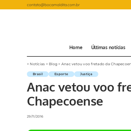
contato@bocamaldita.com.br
Home
Últimas notícias
>
Notícias
>
Blog
>
Anac vetou voo fretado da Chapecoe
Brasil
Esporte
Justiça
Anac vetou voo fr
Chapecoense
29/11/2016