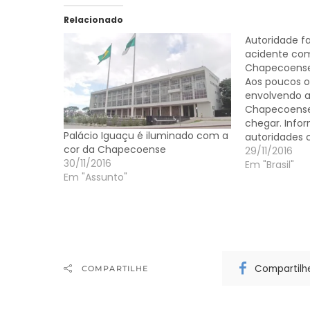
Relacionado
Autoridade f
acidente com
Chapecoens
Aos poucos o
envolvendo a
Chapecoens
chegar. Info
Palácio Iguaçu é iluminado com a
autoridades 
cor da Chapecoense
em 75 mortos
29/11/2016
30/11/2016
com a deleg
Em "Brasil"
Em "Assunto"
Chapecoens
desta terça-f
Unión, próxim
Colômbia. A 
Compartilh
COMPARTILHE