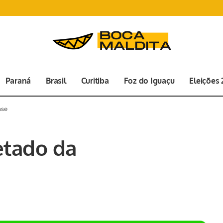
Paraná
Brasil
Curitiba
Foz do Iguaçu
Eleições
nse
etado da