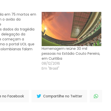
ala em 75 mortos em
 o avião da
e
s dados da tragédia
 delegação da
e começam a
rma o portal UOL que
Homenagem reúne 30 mil
colombianas falam
pessoas no Estádio Couto Pereira,
 no acidente aéreo
em Curitiba
ação da
08/12/2016
e na madrugada
Em "Brasil"
eira, na cidade de La
o a Medellín, na
informação é…
e no Facebook
Compartilhe no Twitter