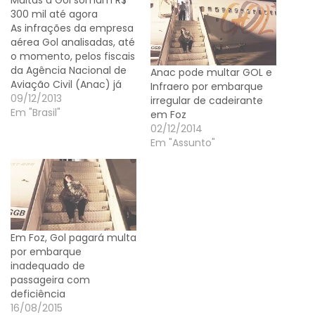
Multas à Gol somam R$
300 mil até agora
As infrações da empresa
aérea Gol analisadas, até
o momento, pelos fiscais
da Agência Nacional de
Anac pode multar GOL e
Aviação Civil (Anac) já
Infraero por embarque
somam R$ 300 mil em
09/12/2013
irregular de cadeirante
multas. A informação
Em "Brasil"
em Foz
está em nota divulgada
02/12/2014
pela agência reguladora
Em "Assunto"
no início da noite de hoje
(8). O comunicado
explica que cada falha
constatada pode…
Em Foz, Gol pagará multa
por embarque
inadequado de
passageira com
deficiência
16/08/2015