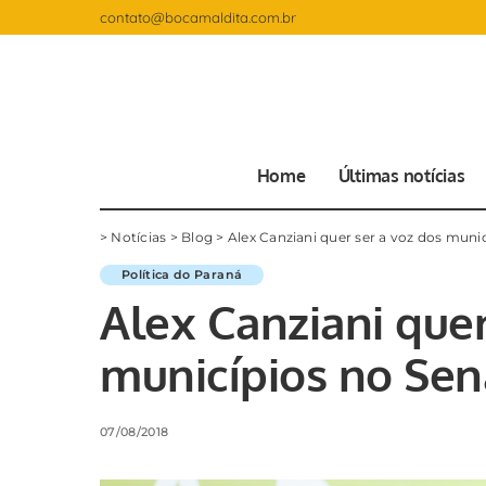
contato@bocamaldita.com.br
Home
Últimas notícias
>
Notícias
>
Blog
>
Alex Canziani quer ser a voz dos muni
Política do Paraná
Alex Canziani quer
municípios no Se
07/08/2018