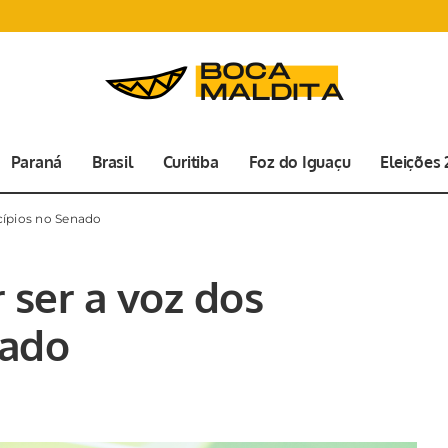
Paraná
Brasil
Curitiba
Foz do Iguaçu
Eleições
cípios no Senado
 ser a voz dos
nado