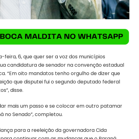
feira, 6, que quer ser a voz dos municípios
 sua candidatura de senador na convenção estadual
ca. “Em oito mandatos tenho orgulho de dizer que
ição que disputei fui o segundo deputado federal
s”, disse.
 dar mais um passo e se colocar em outro patamar
ná no Senado”, completou.
ança para a reeleição da governadora Cida
to para continuar com as mudanças que o Paraná