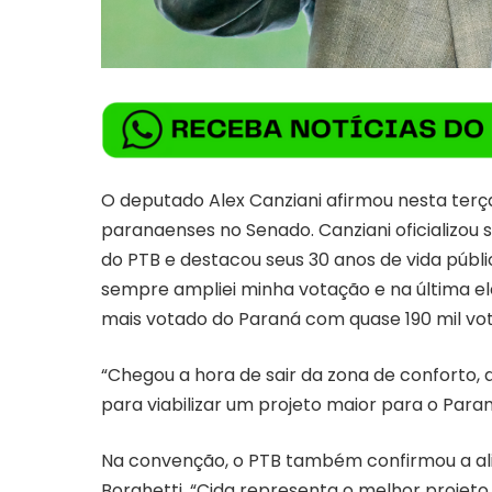
O deputado Alex Canziani afirmou nesta terça-
paranaenses no Senado. Canziani oficializou
do PTB e destacou seus 30 anos de vida públi
sempre ampliei minha votação e na última ele
mais votado do Paraná com quase 190 mil voto
“Chegou a hora de sair da zona de conforto,
para viabilizar um projeto maior para o Para
Na convenção, o PTB também confirmou a ali
Borghetti. “Cida representa o melhor proje