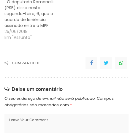
O deputado Romanelli
(PSB) disse nesta
segunda-feira, 6, que o
acordo de leniência
assinado entre o MPF
(Ministério Público
25/06/2019
Federal) e a
Em "Assunto"
concessionária
Rodonorte é lesivo e
contrário ao interesse
público porque não
COMPARTILHE
contempla a duplicação
da BR-376, a Rodovia do
Café, entre Ponta Grossa
e Apucarana. "Esta obra…
Deixe um comentário
O seu endereço de e-mail não será publicado.
Campos
obrigatórios são marcados com
*