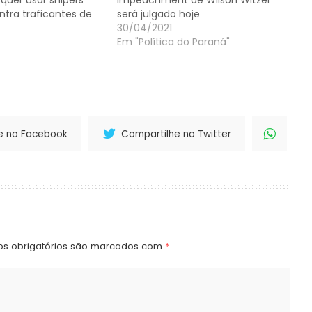
 quer usar snipers
Impeachment de Wilson Witzel
tra traficantes de
será julgado hoje
30/04/2021
Em "Política do Paraná"
e no Facebook
Compartilhe no Twitter
s obrigatórios são marcados com
*