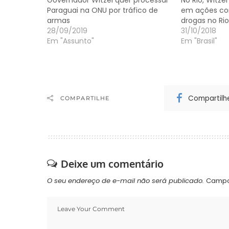
Governador Witzel quer processar
No Rio, Witzel
Paraguai na ONU por tráfico de
em ações con
armas
drogas no Rio
28/09/2019
31/10/2018
Em "Assunto"
Em "Brasil"
Compartilh
COMPARTILHE
Deixe um comentário
O seu endereço de e-mail não será publicado.
Campo