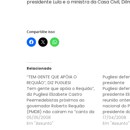
presidente Lula e a ministra da Casa Civil, Dil
Compartilhe isso:
Relacionado
“TEM GENTE QUE APÓIA O
Pugliesi def
REQUIÃO”, DIZ PUGLIESI
presidente
Tem gente que apóia o Requião”,
Pugliesi def
diz Pugliesi Elizabete Castro
presidente E
Peemedebistas próximos ao
reunião onte
governador Roberto Requião
nacional do P
(PMDB) não caíram no “canto da
presidente do
sereia” do ex-governador de São
05/05/2008
o deputado e
17/04/2008
Paulo Orestes Quércia, que,
Em "Assunto"
Pugliesi, de
Em "Assunto"
depois de lançar o nome do
do governado