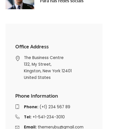
Pará nas redes sociais
Office Address
The Business Centre
132, My Street,
Kingston, New York 12401
United States
Phone Information
Phone:
(+1) 234 567 89
Tel:
+1-541-234-3010
Email:
themeruby@gmail.com