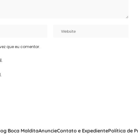
vez que eu comentar.
l.
.
log Boca Maldita
Anuncie
Contato e Expediente
Política de 