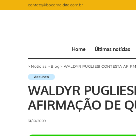
contato@bocamaldita.com.br
Home
Últimas notícias
>
Notícias
>
Blog
>
WALDYR PUGLIESI CONTESTA AFIR
Assunto
WALDYR PUGLIES
AFIRMAÇÃO DE Q
31/10/2009