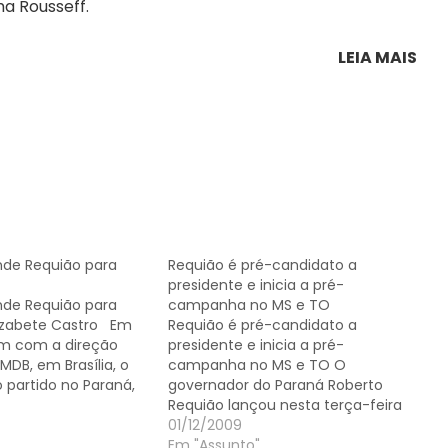
ma Rousseff.
LEIA MAIS
ende Requião para
Requião é pré-candidato a
presidente e inicia a pré-
ende Requião para
campanha no MS e TO
lizabete Castro Em
Requião é pré-candidato a
m com a direção
presidente e inicia a pré-
MDB, em Brasília, o
campanha no MS e TO O
 partido no Paraná,
governador do Paraná Roberto
stadual Waldyr
Requião lançou nesta terça-feira
fendeu o lançamento
(1º) em Brasília sua pré-
01/12/2009
r Roberto Requião à
candidatura à presidente pelo
Em "Assunto"