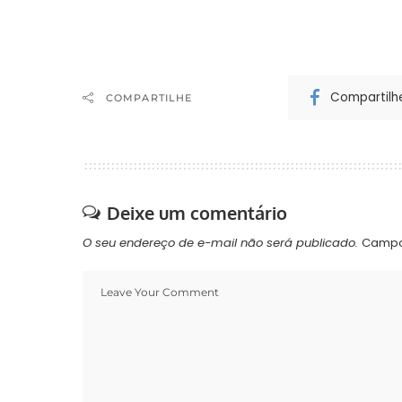
paranaense como pré-candidato
presidência 
à presidência da República em
sucessão de 2
2010, mudou de idéia e…
coordenada 
Compartilh
COMPARTILHE
Deixe um comentário
O seu endereço de e-mail não será publicado.
Campo