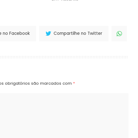
da República na
PMDB. Requião defendeu que a
010. A reunião foi
candidatura própria será
pelo…
fundamental para a reconstrução
da “verdadeira identidade
partidária do PMDB”, disse em…
e no Facebook
Compartilhe no Twitter
s obrigatórios são marcados com
*