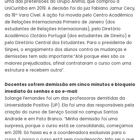
uma das pretensões do Grupo Ânima, que comprou a
UniCuritiba em 2019. A decisão foi do juiz Fabiano Jamur Cecy,
da 18ª Vara Cível. A ação foi movida pelo Centro Acadêmico
de Relações Internacionais Primeiro de Janeiro (dos
estudantes de Relações Internacionais), pelo Diretório
Acadêmico Clotário Portugal (dos estudantes de Direito) e
pelo Diretório Central dos Estudantes. Para o presidente do
Sinpes, o engajamento dos alunos contra as mudanças e
demissões tem sido importante:“Até porque eles são os
maiores prejudicados, afinal contrataram o curso com uma
estrutura e recebem outra”.
Docentes sofrem demissão em cinco minutos e bloqueio
imediato às senhas e ao e-mail
Solange Fernandes foi um das professoras demitidas da
Universidade Positivo (UP). Ela foi uma das responsáveis pela
criação do curso de Serviço Social no campus Santos
Andrade e em Pato Branco. “Minha demissão foi uma
surpresa, porque o curso está se consolidando, começamos
em 2019. Só havia eu e a coordenadora exclusivas para o
curso. E agora o curso está sem coordenação. Não sei o que