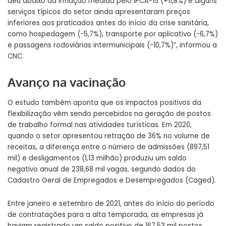
deu abaixo da inflação medida pelo IPCA-15 (+11,8%) e alguns
serviços típicos do setor ainda apresentaram preços
inferiores aos praticados antes do início da crise sanitária,
como hospedagem (-5,7%), transporte por aplicativo (-6,7%)
e passagens rodoviárias intermunicipais (-10,7%)”, informou a
CNC.
Avanço na vacinação
O estudo também aponta que os impactos positivos da
flexibilização vêm sendo percebidos na geração de postos
de trabalho formal nas atividades turísticas. Em 2020,
quando o setor apresentou retração de 36% no volume de
receitas, a diferença entre o número de admissões (897,51
mil) e desligamentos (1,13 milhão) produziu um saldo
negativo anual de 238,68 mil vagas, segundo dados do
Cadastro Geral de Empregados e Desempregados (Caged).
Entre janeiro e setembro de 2021, antes do início do período
de contratações para a alta temporada, as empresas já
haviam registrado um saldo positivo de 167,53 mil postos