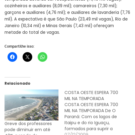
cozinheiros e auxiliares (8,09 mil); camareiros (7,30 mil);
garçons e auxiliares (4,76 mil); e auxiliares de lavanderia (7,76
mil). A expectativa é que São Paulo (23,49 mil vagas), Rio de
Janeiro (10,34 mil) e Minas Gerais (7,43 mil) ofereçam
metade do total de vagas.
Compartilhe isso:
Relacionado
COSTA OESTE ESPERA 700
MIL NA TEMPORADA
COSTA OESTE ESPERA 700
MIL NA TEMPORADA De O
Paraná: Com os lagos de
Itaipu e do rio Iguaçu,
Greve dos professores
formados para suprir a
pode diminuir em até
demanda das usinas
07/12/2009