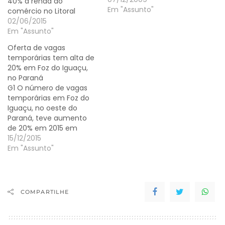
40% a renda do
hidrelétricas de Itaipu e
Em "Assunto"
comércio no Litoral
Salto Caxias, nas regiões
02/06/2015
de Foz do Iguaçu e Boa
Em "Assunto"
Vista da Aparecida,
Oferta de vagas
surgiu também outra
temporárias tem alta de
atividade promissora
20% em Foz do Iguaçu,
responsável pela…
no Paraná
G1 O número de vagas
temporárias em Foz do
Iguaçu, no oeste do
Paraná, teve aumento
de 20% em 2015 em
relação a 2014. Segundo
15/12/2015
a gerente da Agência do
Em "Assunto"
Trabalhador, Eunice
Scarpetta, a demanda
surpreendeu, já que a
perspectiva era de baixa
COMPARTILHE
em função da crise
econômica pela qual…