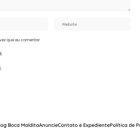
vez que eu comentar.
l.
.
log Boca Maldita
Anuncie
Contato e Expediente
Política de 