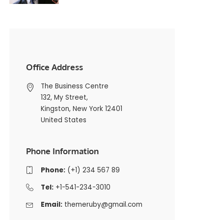
Office Address
The Business Centre
132, My Street,
Kingston, New York 12401
United States
Phone Information
Phone:
(+1) 234 567 89
Tel:
+1-541-234-3010
Email:
themeruby@gmail.com