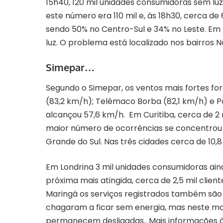
15h40, 120 mil unidades consumidoras sem lu
este número era 110 mil e, às 18h30, cerca de
sendo 50% no Centro-Sul e 34% no Leste. Em 
luz. O problema está localizado nos bairros
Simepar…
Segundo o
Simepar
, os ventos mais fortes f
(83,2 km/h); Telêmaco Borba (82,1 km/h) e P
alcançou 57,6 km/h. Em Curitiba, cerca de 
maior número de ocorrências se concentrou 
Grande do Sul. Nas três cidades cerca de 10,8
Em Londrina 3 mil unidades consumidoras ai
próxima mais atingida, cerca de 2,5 mil clie
Maringá os serviços registrados também são 
chagaram a ficar sem energia, mas neste m
permanecem desligadas.. Mais informações à