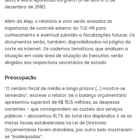
abril) e Maria Aparecida Borghetti (6 de abril a 31 de
dezembro de 2018).
Além da Alep, o relatório e voto serão enviados às
inspetorias de controle externo do TCE-PR para
conhecimento e eventual subsídio a fiscalizações futuras. Os
documentos serão, também, disponibilizados na página da
corte na internet. Os cadernos temáticos, que analisam a
situação em cada área de atuação do Executivo, serão
dirigidos aos respectivos secretários de estado.
Preocupação
“O cenário fiscal de médio e longo prazos (…) mostra-se
temerário”, escreve o relator. Se o balanço orçamentário
apresentou superávit de R$ 151,5 milhões, as despesas
correntes – que correspondem ao custeio dos serviços
públicos – abocanhou 91,7% do total dos dispêndios. E se as
metas fiscais estabelecidas na Lei de Diretrizes
Orçamentárias foram atendidas, por outro lado mostraram-
se “inadequadas”.