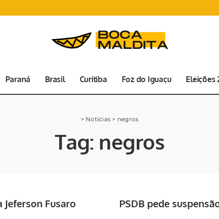
Paraná
Brasil
Curitiba
Foz do Iguaçu
Eleições
>
Notícias
>
negros
Tag:
negros
 Jeferson Fusaro
PSDB pede suspensão