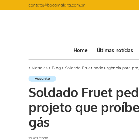
contato@bocamaldita.com.br
Home
Últimas notícias
>
Notícias
>
Blog
>
Soldado Fruet pede urgência para proj
Assunto
Soldado Fruet ped
projeto que proíbe
gás
27/03/2020