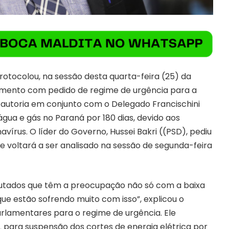
otocolou, na sessão desta quarta-feira (25) da
rimento com pedido de regime de urgência para a
a autoria em conjunto com o Delegado Francischini
 água e gás no Paraná por 180 dias, devido aos
rus. O líder do Governo, Hussei Bakri ((PSD), pediu
 voltará a ser analisado na sessão de segunda-feira
putados que têm a preocupação não só com a baixa
ue estão sofrendo muito com isso”, explicou o
arlamentares para o regime de urgência. Ele
 para suspensão dos cortes de energia elétrica por