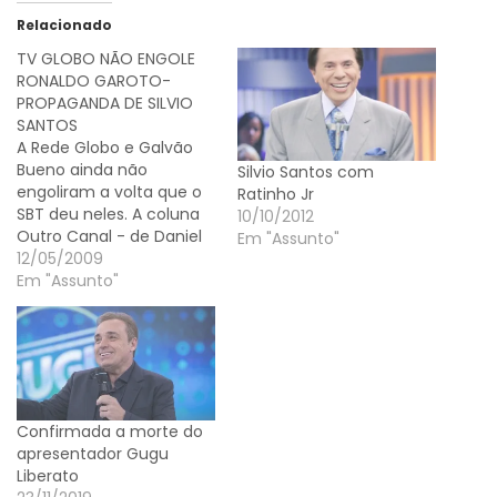
Relacionado
TV GLOBO NÃO ENGOLE
RONALDO GAROTO-
PROPAGANDA DE SILVIO
SANTOS
A Rede Globo e Galvão
Bueno ainda não
Silvio Santos com
engoliram a volta que o
Ratinho Jr
SBT deu neles. A coluna
10/10/2012
Outro Canal - de Daniel
Em "Assunto"
Castro, na Folha de S.
12/05/2009
Paulo - aponta que
Em "Assunto"
Ronaldo assinou contrato
e será garoto-
propaganda do emissora
de Silvio Santos até o
final do campeonato
brasileiro em dezembro.
Confirmada a morte do
Ronaldo vai
apresentador Gugu
protoganizar…
Liberato