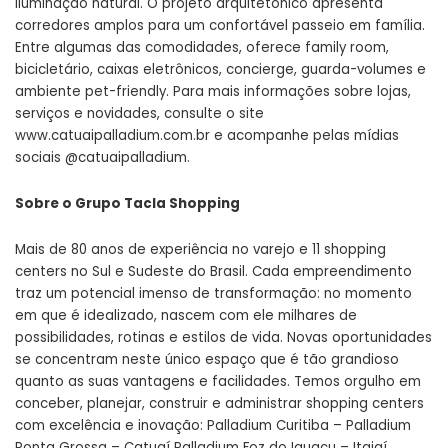
iluminação natural. O projeto arquitetônico apresenta
corredores amplos para um confortável passeio em família.
Entre algumas das comodidades, oferece family room,
bicicletário, caixas eletrônicos, concierge, guarda-volumes e
ambiente pet-friendly. Para mais informações sobre lojas,
serviços e novidades, consulte o site
www.catuaipalladium.com.br e acompanhe pelas mídias
sociais @catuaipalladium.
Sobre o Grupo Tacla Shopping
Mais de 80 anos de experiência no varejo e 11 shopping
centers no Sul e Sudeste do Brasil. Cada empreendimento
traz um potencial imenso de transformação: no momento
em que é idealizado, nascem com ele milhares de
possibilidades, rotinas e estilos de vida. Novas oportunidades
se concentram neste único espaço que é tão grandioso
quanto as suas vantagens e facilidades. Temos orgulho em
conceber, planejar, construir e administrar shopping centers
com excelência e inovação: Palladium Curitiba – Palladium
Ponta Grossa – Catuaí Palladium Foz do Iguaçu – Itajaí