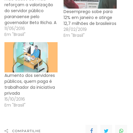
reforçam a valorização
do servidor público
Desemprego sobe para
paranaense pelo
12% em janeiro e atinge
governador Beto Richa. A
12,7 milhões de brasileiros
Gazeta do Povo aponta
11/05/2016
28/02/2019
que apenas o servidor
Em "Brasil"
Em "Brasil"
público teve aumento
real neste ano e o salário
médio do funcionalismo
foi reajustado em 0,4%
em um ano. E o no
Paraná, o aumento dos…
Aumento dos servidores
públicos, quem paga é
trabalhador da iniciativa
privada
15/10/2016
Em "Brasil"
COMPARTILHE