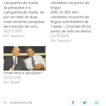
campanha do medo
candidato na ponta da
As pesquisas e a
língua
campanha do medo Se
2010: Só 25% têm
por um lado as duas
candidato na ponta da
mais recentes pesquisas
língua José Roberto de
de intenção de voto,
Toledo – O Estado SP Do
ambas divulgadas na
30/07/2010
ponto de vista do eleitor,
última semana,
Em "Assunto"
a corrida presidencial
24/11/2009
permitem clarear mais
não começou para valer.
Em "Assunto"
os horizontes da disputa
Tome-se a pergunta
neste início de
espontânea sobre
campanha oficial, por
intenção de voto na
outro lado, explicam o
última pesquisa
acirramento dos ataques
CNT/Sensus. Nada
vindos da oposição
menos do que 52% dos
Onde está a oposição?
demo-tucana. Afinal,…
eleitores não…
31/03/2016
Em "Brasil"
COMPARTILHE