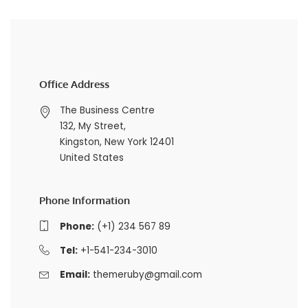
Office Address
The Business Centre
132, My Street,
Kingston, New York 12401
United States
Phone Information
Phone:
(+1) 234 567 89
Tel:
+1-541-234-3010
Email:
themeruby@gmail.com