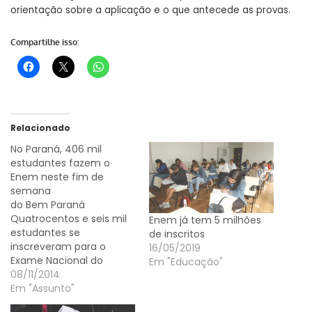
orientação sobre a aplicação e o que antecede as provas.
Compartilhe isso:
Relacionado
No Paraná, 406 mil
estudantes fazem o
Enem neste fim de
semana
do Bem Paraná
Quatrocentos e seis mil
Enem já tem 5 milhões
estudantes se
de inscritos
inscreveram para o
16/05/2019
Exame Nacional do
Em "Educação"
Ensino Médio (Enem) em
08/11/2014
todo o Paraná, segundo
Em "Assunto"
o Instituto Nacional de