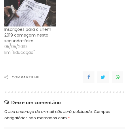
Estudos e Pesquisas
Educacionais Anísio
Teixeira (Inep). Assim
como nos anos
anteriores, as provas, que
Inscrições para o Enem
têm um total de 180
2019 começam nesta
questões de múltipla…
segunda-feira
05/05/2019
Em "Educação"
COMPARTILHE
Deixe um comentário
O seu endereço de e-mail não será publicado.
Campos
obrigatórios são marcados com
*