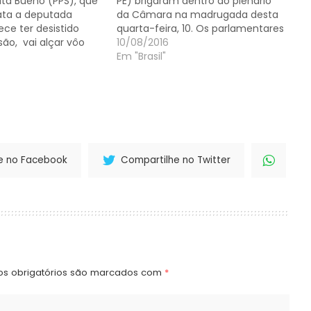
ata Bueno (PPS), que
PE) brigaram dentro do plenário
data a deputada
da Câmara na madrugada desta
ece ter desistido
quarta-feira, 10. Os parlamentares
ão, vai alçar vôo
trocaram ofensas verbais e
10/08/2016
endo candidata a
chegaram a se empurrar durante
Em "Brasil"
eral. Tudo isso,
a confusão. As informações são
to de que o pai,
de Igor Gadelha na Folha de S.
 , poderá ser o vice
Paulo. A discussão começou
quando Costa, que…
e no Facebook
Compartilhe no Twitter
s obrigatórios são marcados com
*