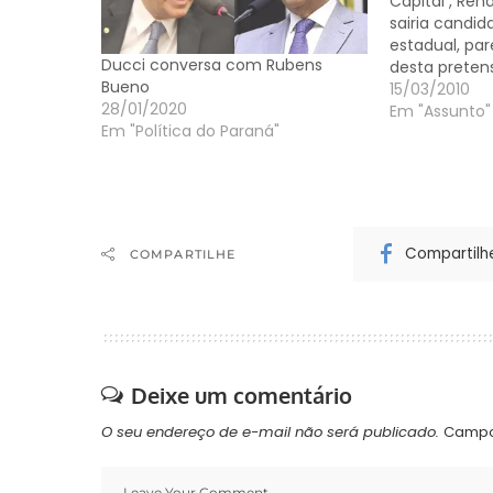
Capital , Ren
sairia candi
estadual, par
Ducci conversa com Rubens
desta pretens
Bueno
mais alto, s
15/03/2010
28/01/2020
deputada fed
Em "Assunto"
Em "Política do Paraná"
deve se ao fa
Rubens Bueno
de…
Compartilh
COMPARTILHE
Deixe um comentário
O seu endereço de e-mail não será publicado.
Campo