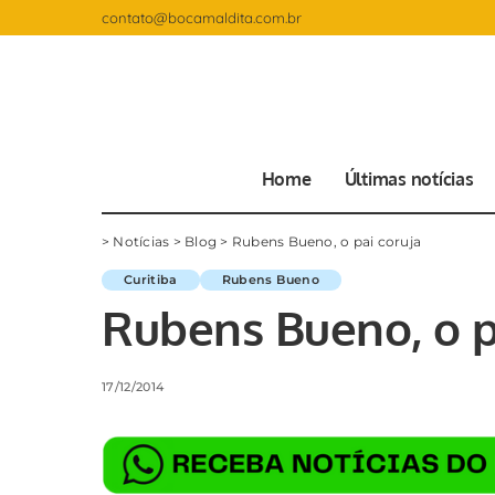
contato@bocamaldita.com.br
Home
Últimas notícias
>
Notícias
>
Blog
>
Rubens Bueno, o pai coruja
Curitiba
Rubens Bueno
Rubens Bueno, o p
17/12/2014