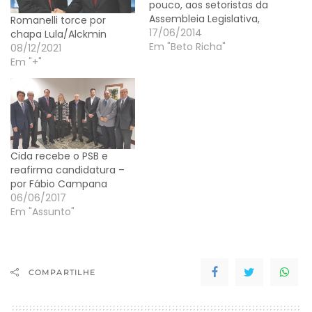
pouco, aos setoristas da
Assembleia Legislativa,
Romanelli torce por
que vai apoiar aliança
17/06/2014
chapa Lula/Alckmin
com o governador Beto
Em "Beto Richa"
08/12/2021
Richa (PSDB) na
Em "+"
convenção
peemedebista da
próxima sexta-feira, 20.
"Estarei junto com os
deputados nesta
convenção. Da mesma
Cida recebe o PSB e
forma que já vencemos
reafirma candidatura –
por duas vezes as
por Fábio Campana
eleições internas…
06/06/2017
Em "Assunto"
COMPARTILHE