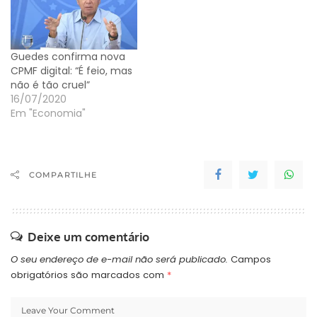
compensar a redução
nos impostos cobrados
das empresas sobre a
folha de…
Guedes confirma nova
CPMF digital: “É feio, mas
não é tão cruel”
16/07/2020
Em "Economia"
COMPARTILHE
Deixe um comentário
O seu endereço de e-mail não será publicado.
Campos
obrigatórios são marcados com
*