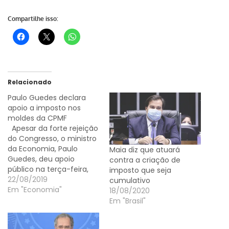
Compartilhe isso:
Relacionado
Paulo Guedes declara
apoio a imposto nos
moldes da CPMF
Apesar da forte rejeição
do Congresso, o ministro
da Economia, Paulo
Maia diz que atuará
Guedes, deu apoio
contra a criação de
público na terça-feira,
imposto que seja
22, à criação de um
22/08/2019
cumulativo
imposto federal sobre
Em "Economia"
18/08/2020
transações financeiras –
Em "Brasil"
nos moldes da extinta
CPMF –, como forma de