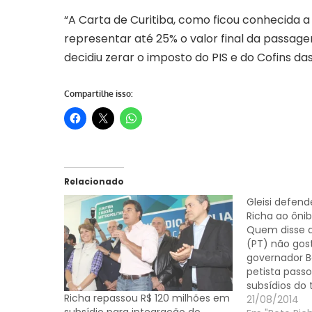
“A Carta de Curitiba, como ficou conhecida 
representar até 25% o valor final da passage
decidiu zerar o imposto do PIS e do Cofins das
Compartilhe isso:
Relacionado
Gleisi defend
Richa ao ôni
Quem disse q
(PT) não gos
governador B
petista pass
subsídios do
Richa repassou R$ 120 milhões em
garantiram a
21/08/2014