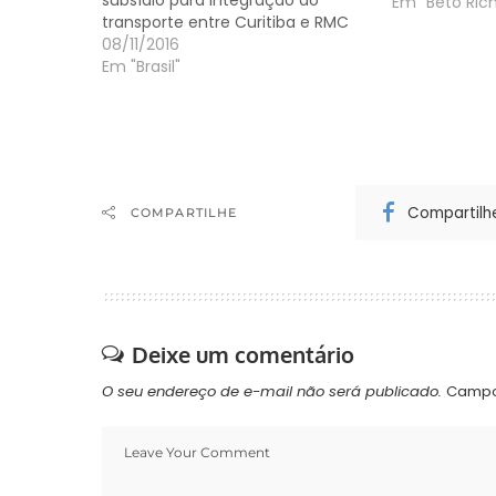
subsídio para integração do
ônibus em Cur
Em "Beto Ric
transporte entre Curitiba e RMC
cidades da r
08/11/2016
da capital, e
Em "Brasil"
municípios pa
Compartilh
COMPARTILHE
Deixe um comentário
O seu endereço de e-mail não será publicado.
Campo