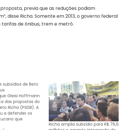
a proposta, previa que as reduções podiam
m”, disse Richa. Somente em 2013, o governo federal
 tarifas de ônibus, trem e metrô.
e subsídios de Beto
bus
ue Gleisi Hoffmann
ta das propostas do
eto Richa (PSDB). A
ou a defender os
 tucano que
Richa amplia subsídio para R$ 76,6
 redução da tarifa do