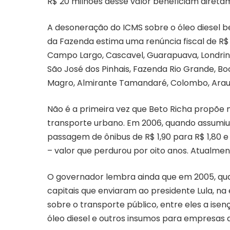
R$ 20 milhões desse valor beneficiam diretam
A desoneração do ICMS sobre o óleo diesel b
da Fazenda estima uma renúncia fiscal de R$ 
Campo Largo, Cascavel, Guarapuava, Londrina
São José dos Pinhais, Fazenda Rio Grande, Boc
Magro, Almirante Tamandaré, Colombo, Araucá
Não é a primeira vez que Beto Richa propõe
transporte urbano. Em 2006, quando assumiu a
passagem de ônibus de R$ 1,90 para R$ 1,80 e 
– valor que perdurou por oito anos. Atualmen
O governador lembra ainda que em 2005, quan
capitais que enviaram ao presidente Lula, na
sobre o transporte público, entre eles a ise
óleo diesel e outros insumos para empresas 