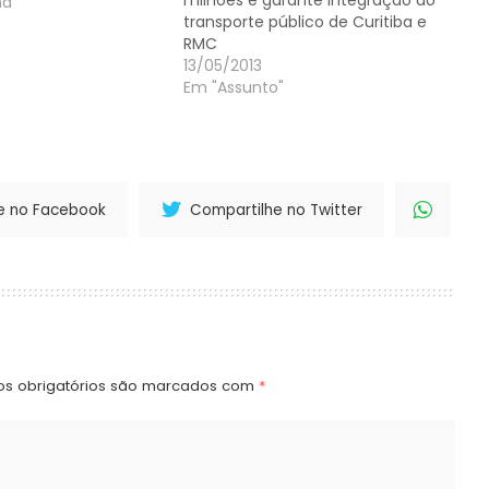
milhões e garante integração do
itiba, mais 13
ha"
transporte público de Curitiba e
egião metropolitana
 de outros 20 grandes
13/05/2013
ranaenses. Gleisi…
Em "Assunto"
e no Facebook
Compartilhe no Twitter
s obrigatórios são marcados com
*