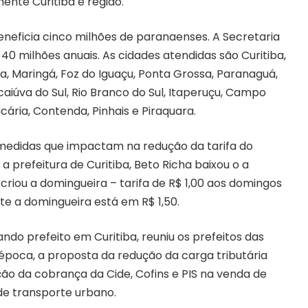
ente Curitiba e região.
eneficia cinco milhões de paranaenses. A Secretaria
40 milhões anuais. As cidades atendidas são Curitiba,
, Maringá, Foz do Iguaçu, Ponta Grossa, Paranaguá,
aiúva do Sul, Rio Branco do Sul, Itaperuçu, Campo
ria, Contenda, Pinhais e Piraquara.
 medidas que impactam na redução da tarifa do
 prefeitura de Curitiba, Beto Richa baixou o a
criou a domingueira – tarifa de R$ 1,00 aos domingos
te a domingueira está em R$ 1,50.
do prefeito em Curitiba, reuniu os prefeitos das
 época, a proposta da redução da carga tributária
nção da cobrança da Cide, Cofins e PIS na venda de
de transporte urbano.