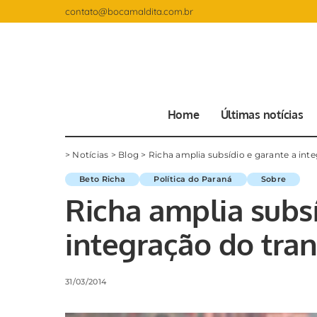
contato@bocamaldita.com.br
Home
Últimas notícias
>
Notícias
>
Blog
>
Richa amplia subsídio e garante a in
Beto Richa
Política do Paraná
Sobre
Richa amplia subsí
integração do tra
31/03/2014