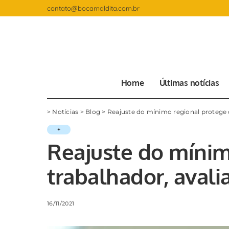
contato@bocamaldita.com.br
Home
Últimas notícias
>
Notícias
>
Blog
>
Reajuste do mínimo regional protege o
+
Reajuste do mínim
trabalhador, avali
16/11/2021