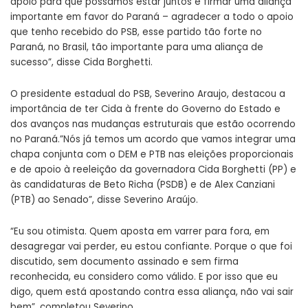
apoio para que possamos estar juntos e firmar uma aliança
importante em favor do Paraná – agradecer a todo o apoio
que tenho recebido do PSB, esse partido tão forte no
Paraná, no Brasil, tão importante para uma aliança de
sucesso”, disse Cida Borghetti.
O presidente estadual do PSB, Severino Araujo, destacou a
importância de ter Cida à frente do Governo do Estado e
dos avanços nas mudanças estruturais que estão ocorrendo
no Paraná.”Nós já temos um acordo que vamos integrar uma
chapa conjunta com o DEM e PTB nas eleições proporcionais
e de apoio à reeleição da governadora Cida Borghetti (PP) e
às candidaturas de Beto Richa (PSDB) e de Alex Canziani
(PTB) ao Senado”, disse Severino Araújo.
“Eu sou otimista. Quem aposta em varrer para fora, em
desagregar vai perder, eu estou confiante. Porque o que foi
discutido, sem documento assinado e sem firma
reconhecida, eu considero como válido. E por isso que eu
digo, quem está apostando contra essa aliança, não vai sair
bem”, completou Severino.