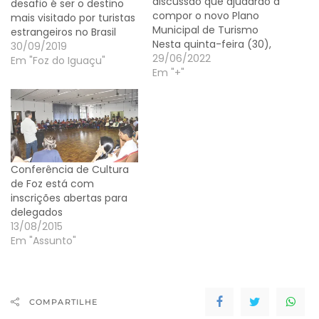
discussão que ajudarão a
desafio é ser o destino
compor o novo Plano
mais visitado por turistas
Municipal de Turismo
estrangeiros no Brasil
Nesta quinta-feira (30),
30/09/2019
será realizada a quarta
29/06/2022
Em "Foz do Iguaçu"
pré-conferência de
Em "+"
turismo em Foz do
Iguaçu. A Secretaria de
Turismo e Projetos
Estratégicos, e demais
órgãos parceiros,
convidam a
Conferência de Cultura
comunidade, lideranças
de Foz está com
comunitárias e
inscrições abertas para
trabalhadores de outros
delegados
segmentos…
13/08/2015
Em "Assunto"
COMPARTILHE