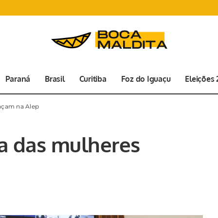
Paraná
Brasil
Curitiba
Foz do Iguaçu
Eleições
nçam na Alep
a das mulheres