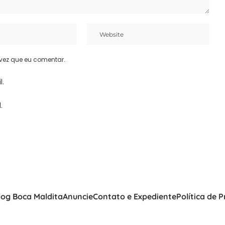
vez que eu comentar.
l.
.
log Boca Maldita
Anuncie
Contato e Expediente
Política de 