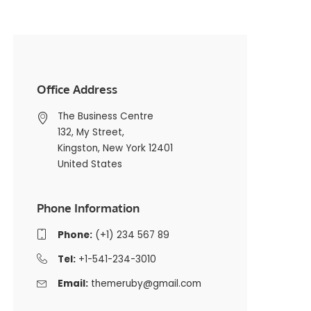
Office Address
The Business Centre
132, My Street,
Kingston, New York 12401
United States
Phone Information
Phone:
(+1) 234 567 89
Tel:
+1-541-234-3010
Email:
themeruby@gmail.com