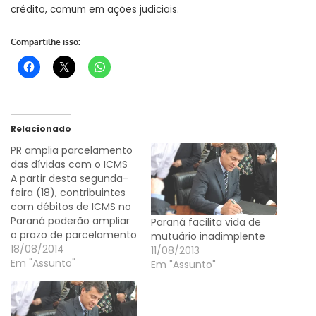
crédito, comum em ações judiciais.
Compartilhe isso:
Relacionado
PR amplia parcelamento
das dívidas com o ICMS
A partir desta segunda-
feira (18), contribuintes
com débitos de ICMS no
Paraná poderão ampliar
Paraná facilita vida de
o prazo de parcelamento
mutuário inadimplente
da dívida em até 84
18/08/2014
11/08/2013
meses. A solicitação
Em "Assunto"
Em "Assunto"
poderá ser feita até 26
de setembro de 2014. O
parcelamento especial,