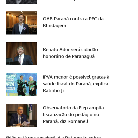
OAB Paraná contra a PEC da
Blindagem
Renato Adur será cidadão
honorário de Paranaguá
IPVA menor é possível graças à
saúde fiscal do Paraná, explica
Ratinho Jr
Observatório da Fiep amplia
fiscalização do pedágio no
Paraná, diz Romanelli
“Não está nos anseios”, diz Ratinho Jr. sobre