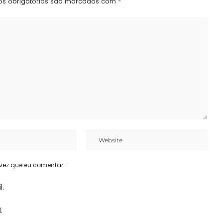
s obrigatórios são marcados com
*
vez que eu comentar.
l.
.