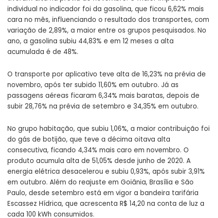
individual no indicador foi da gasolina, que ficou 6,62% mais
cara no mês, influenciando o resultado dos transportes, com
variação de 2,89%, a maior entre os grupos pesquisados. No
ano, a gasolina subiu 44,83% e em 12 meses a alta
acumulada é de 48%.
O transporte por aplicativo teve alta de 16,23% na prévia de
novembro, após ter subido 11,60% em outubro. Já as
passagens aéreas ficaram 6,34% mais baratas, depois de
subir 28,76% na prévia de setembro e 34,35% em outubro.
No grupo habitação, que subiu 1,06%, a maior contribuição foi
do gás de botijão, que teve a décima oitava alta
consecutiva, ficando 4,34% mais caro em novembro. O
produto acumula alta de 51,05% desde junho de 2020. A
energia elétrica desacelerou e subiu 0,93%, após subir 3,91%
em outubro. Além do reajuste em Goiânia, Brasília e São
Paulo, desde setembro está em vigor a bandeira tarifária
Escassez Hídrica, que acrescenta R$ 14,20 na conta de luz a
cada 100 kWh consumidos.