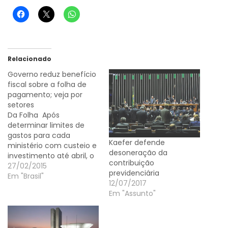
Relacionado
Governo reduz benefício
fiscal sobre a folha de
pagamento; veja por
setores
Da Folha Após
determinar limites de
gastos para cada
Kaefer defende
ministério com custeio e
desoneração da
investimento até abril, o
contribuição
governo Dilma Rousseff
27/02/2015
previdenciária
publicou nesta sexta-
Em "Brasil"
12/07/2017
feira (27) medida
Em "Assunto"
provisória reduzindo o
benefício fiscal da
desoneração da folha de
pagamento, conforme