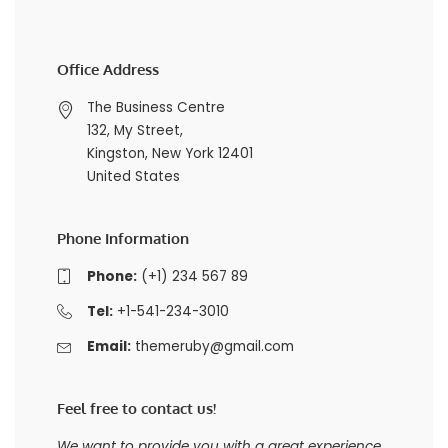
Office Address
The Business Centre
132, My Street,
Kingston, New York 12401
United States
Phone Information
Phone:
(+1) 234 567 89
Tel:
+1-541-234-3010
Email:
themeruby@gmail.com
Feel free to contact us!
We want to provide you with a great experience