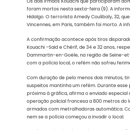
Os dois irmãos Kouachi que participaram dom
foram mortos nesta sexta-feira (9). A inform
Hidalgo. O terrorista Amedy Coulibaly, 32, 
Vincennes, em Paris, também foi morto. A inf
A confirmação acontece após tiros disparad
Kouachi –Said e Chérif, de 34 e 32 anos, r
Dammartin-en-Goële, na região de Seine-et-
com a polícia local, o refém não sofreu ferim
Com duração de pelo menos dois minutos, tiro
suspeitos mantinha um refém. Durante esse p
próxima à gráfica, afirma o enviado especial
operação policial francesa a 800 metros do l
armados com metralhadoras automática. Cont
nem se a polícia começou a invadir o local.