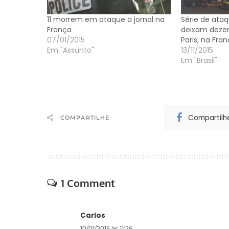
11 morrem em ataque a jornal na
Série de ataq
França
deixam deze
07/01/2015
Paris, na Fra
Em "Assunto"
13/11/2015
Em "Brasil"
Compartilh
COMPARTILHE
1 Comment
Carlos
10/01/2015 às 11:26