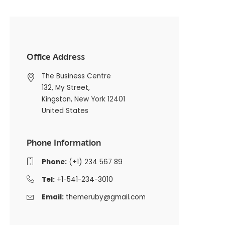
Office Address
The Business Centre
132, My Street,
Kingston, New York 12401
United States
Phone Information
Phone:
(+1) 234 567 89
Tel:
+1-541-234-3010
Email:
themeruby@gmail.com