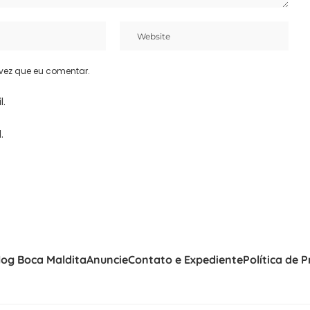
vez que eu comentar.
l.
.
log Boca Maldita
Anuncie
Contato e Expediente
Política de 