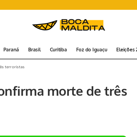
Paraná
Brasil
Curitiba
Foz do Iguaçu
Eleições
ês terroristas
confirma morte de três