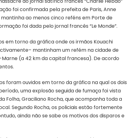
assacre ao jornal satírico francês “Charlie Hebdo”
ação foi confirmada pela prefeita de Paris, Anne
que mantinha ao menos cinco reféns em Porte de
ormação foi dada pelo jornal francês “Le Monde”.
os em torno da gráfica onde os irmãos Kouachi
espectivamente– mantinham um refém na cidade de
Marne (a 42 km da capital francesa). De acordo
entos.
s foram ouvidos em torno da gráfica na qual os dois
eríodo, uma explosão seguida de fumaça foi vista
 da Folha, Graciliano Rocha, que acompanha toda a
ocal. Segundo Rocha, os policiais estão fortemente
udo, ainda não se sabe os motivos dos disparos e