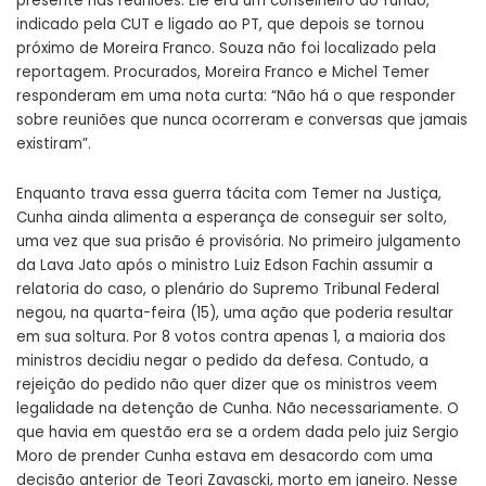
presente nas reuniões. Ele era um conselheiro do fundo,
indicado pela CUT e ligado ao PT, que depois se tornou
próximo de Moreira Franco. Souza não foi localizado pela
reportagem. Procurados, Moreira Franco e Michel Temer
responderam em uma nota curta: “Não há o que responder
sobre reuniões que nunca ocorreram e conversas que jamais
existiram”.
Enquanto trava essa guerra tácita com Temer na Justiça,
Cunha ainda alimenta a esperança de conseguir ser solto,
uma vez que sua prisão é provisória. No primeiro julgamento
da Lava Jato após o ministro Luiz Edson Fachin assumir a
relatoria do caso, o plenário do Supremo Tribunal Federal
negou, na quarta-feira (15), uma ação que poderia resultar
em sua soltura. Por 8 votos contra apenas 1, a maioria dos
ministros decidiu negar o pedido da defesa. Contudo, a
rejeição do pedido não quer dizer que os ministros veem
legalidade na detenção de Cunha. Não necessariamente. O
que havia em questão era se a ordem dada pelo juiz Sergio
Moro de prender Cunha estava em desacordo com uma
decisão anterior de Teori Zavascki, morto em janeiro. Nesse