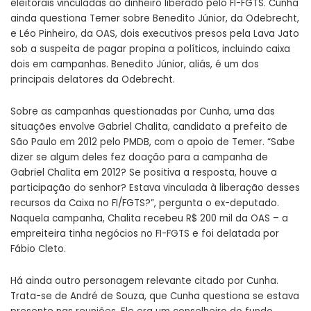
eleitorais vinculadas ao dinheiro liberado pelo FI-FGTS. Cunha
ainda questiona Temer sobre Benedito Júnior, da Odebrecht,
e Léo Pinheiro, da OAS, dois executivos presos pela Lava Jato
sob a suspeita de pagar propina a políticos, incluindo caixa
dois em campanhas. Benedito Júnior, aliás, é um dos
principais delatores da Odebrecht.
Sobre as campanhas questionadas por Cunha, uma das
situações envolve Gabriel Chalita, candidato a prefeito de
São Paulo em 2012 pelo PMDB, com o apoio de Temer. “Sabe
dizer se algum deles fez doação para a campanha de
Gabriel Chalita em 2012? Se positiva a resposta, houve a
participação do senhor? Estava vinculada à liberação desses
recursos da Caixa no FI/FGTS?”, pergunta o ex-deputado.
Naquela campanha, Chalita recebeu R$ 200 mil da OAS – a
empreiteira tinha negócios no FI-FGTS e foi delatada por
Fábio Cleto.
Há ainda outro personagem relevante citado por Cunha.
Trata-se de André de Souza, que Cunha questiona se estava