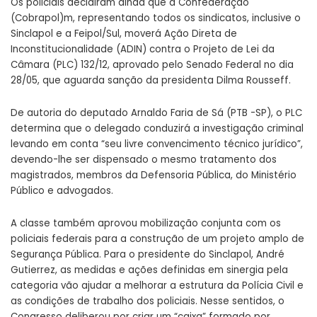
Os policiais decidiram ainda que a Confederação
(Cobrapol)m, representando todos os sindicatos, inclusive o
Sinclapol e a Feipol/Sul, moverá Ação Direta de
Inconstitucionalidade (ADIN) contra o Projeto de Lei da
Câmara (PLC) 132/12, aprovado pelo Senado Federal no dia
28/05, que aguarda sanção da presidenta Dilma Rousseff.
De autoria do deputado Arnaldo Faria de Sá (PTB -SP), o PLC
determina que o delegado conduzirá a investigação criminal
levando em conta “seu livre convencimento técnico jurídico”,
devendo-lhe ser dispensado o mesmo tratamento dos
magistrados, membros da Defensoria Pública, do Ministério
Público e advogados.
A classe também aprovou mobilização conjunta com os
policiais federais para a construção de um projeto amplo de
Segurança Pública. Para o presidente do Sinclapol, André
Gutierrez, as medidas e ações definidas em sinergia pela
categoria vão ajudar a melhorar a estrutura da Polícia Civil e
as condições de trabalho dos policiais. Nesse sentidos, o
Congresso deliberou por criar um “caixa” formado por