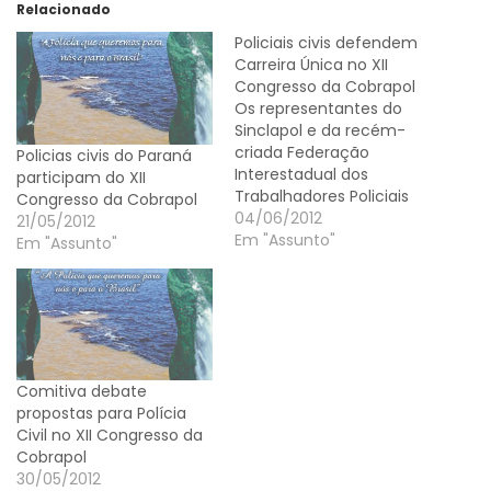
Relacionado
Policiais civis defendem
Carreira Única no XII
Congresso da Cobrapol
Os representantes do
Sinclapol e da recém-
criada Federação
Policias civis do Paraná
Interestadual dos
participam do XII
Trabalhadores Policiais
Congresso da Cobrapol
Civis da Região Sul
04/06/2012
21/05/2012
(Feipol/Sul) defenderam,
Em "Assunto"
Em "Assunto"
durante o XII Congresso
da Cobrapol, em Manaus,
a proposta que
estabelece a Carreira
Única para Polícia Civil. A
matéria tem sido alvo
Comitiva debate
prioritário das discussões
propostas para Polícia
de todas as entidades
Civil no XII Congresso da
nacionais
Cobrapol
representativas…
30/05/2012