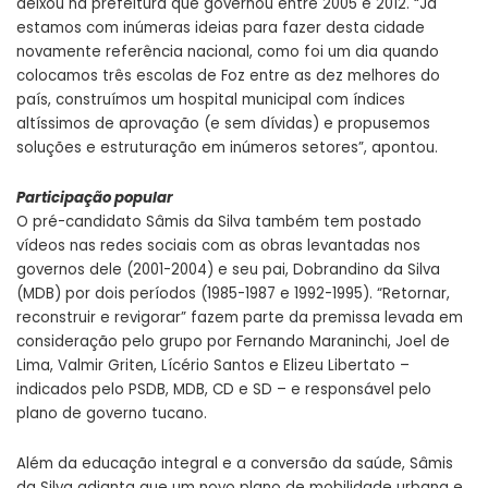
deixou na prefeitura que governou entre 2005 e 2012. “Já
estamos com inúmeras ideias para fazer desta cidade
novamente referência nacional, como foi um dia quando
colocamos três escolas de Foz entre as dez melhores do
país, construímos um hospital municipal com índices
altíssimos de aprovação (e sem dívidas) e propusemos
soluções e estruturação em inúmeros setores”, apontou.
Participação popular
O pré-candidato Sâmis da Silva também tem postado
vídeos nas redes sociais com as obras levantadas nos
governos dele (2001-2004) e seu pai, Dobrandino da Silva
(MDB) por dois períodos (1985-1987 e 1992-1995). “Retornar,
reconstruir e revigorar” fazem parte da premissa levada em
consideração pelo grupo por Fernando Maraninchi, Joel de
Lima, Valmir Griten, Lícério Santos e Elizeu Libertato –
indicados pelo PSDB, MDB, CD e SD – e responsável pelo
plano de governo tucano.
Além da educação integral e a conversão da saúde, Sâmis
da Silva adianta que um novo plano de mobilidade urbana e