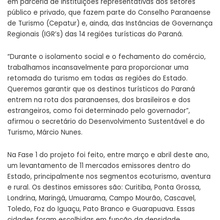
em parceria de instituições representativas dos setores
público e privado, que fazem parte do Conselho Paranaense
de Turismo (Cepatur) e, ainda, das Instâncias de Governança
Regionais (IGR’s) das 14 regiões turísticas do Paraná.
“Durante o isolamento social e o fechamento do comércio,
trabalhamos incansavelmente para proporcionar uma
retomada do turismo em todas as regiões do Estado.
Queremos garantir que os destinos turísticos do Paraná
entrem na rota dos paranaenses, dos brasileiros e dos
estrangeiros, como foi determinado pelo governador”,
afirmou o secretário do Desenvolvimento Sustentável e do
Turismo, Márcio Nunes.
Na Fase 1 do projeto foi feito, entre março e abril deste ano,
um levantamento de 11 mercados emissores dentro do
Estado, principalmente nos segmentos ecoturismo, aventura
e rural. Os destinos emissores são: Curitiba, Ponta Grossa,
Londrina, Maringá, Umuarama, Campo Mourão, Cascavel,
Toledo, Foz do Iguaçu, Pato Branco e Guarapuava. Essas
cidades foram escolhidas em função da densidade