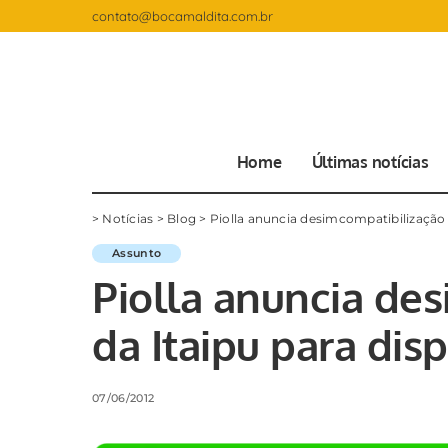
contato@bocamaldita.com.br
Home
Últimas notícias
>
Notícias
>
Blog
>
Piolla anuncia desimcompatibilização 
Assunto
Piolla anuncia de
da Itaipu para dis
07/06/2012