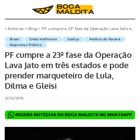
>
Notícias
>
Blog
>
PF cumpre a 23ª fase da Operação Lava Jato em três estados e pode prender marqueteiro de Lula, Dilma e Gleisi
Brasil
Gleisi Hoffmann
Justiça
Política do Paraná
Segurança Pública
PF cumpre a 23ª fase da Operação
Lava Jato em três estados e pode
prender marqueteiro de Lula,
Dilma e Gleisi
22/02/2016