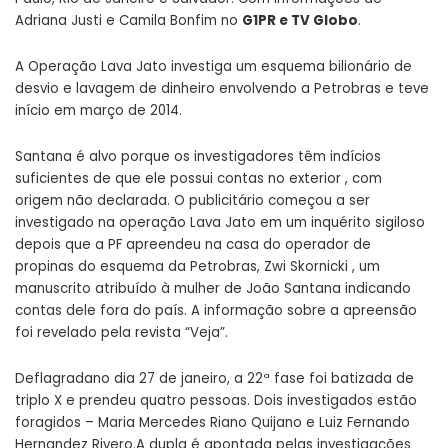
Adriana Justi e Camila Bonfim no
G1PR e TV Globo
.
A Operação Lava Jato investiga um esquema bilionário de
desvio e lavagem de dinheiro envolvendo a Petrobras e teve
início em março de 2014.
Santana é alvo porque os investigadores têm indícios
suficientes de que ele possui contas no exterior , com
origem não declarada. O publicitário começou a ser
investigado na operação Lava Jato em um inquérito sigiloso
depois que a PF apreendeu na casa do operador de
propinas do esquema da Petrobras, Zwi Skornicki , um
manuscrito atribuído à mulher de João Santana indicando
contas dele fora do país. A informação sobre a apreensão
foi revelado pela revista “Veja”.
Deflagradano dia 27 de janeiro, a 22ª fase foi batizada de
triplo X e prendeu quatro pessoas. Dois investigados estão
foragidos – Maria Mercedes Riano Quijano e Luiz Fernando
Hernandez Rivero.A dupla é apontada pelas investigações