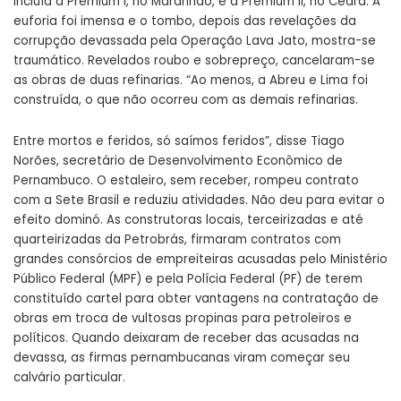
incluía a Premium I, no Maranhão, e a Premium II, no Ceará. A
euforia foi imensa e o tombo, depois das revelações da
corrupção devassada pela Operação Lava Jato, mostra-­se
traumático. Revelados roubo e sobrepreço, cancelaram­-se
as obras de duas refinarias. “Ao menos, a Abreu e Lima foi
construída, o que não ocorreu com as demais refinarias.
Entre mortos e feridos, só saímos feridos”, disse Tiago
Norões, secretário de Desenvolvimento Econômico de
Pernambuco. O estaleiro, sem receber, rompeu contrato
com a Sete Brasil e reduziu atividades. Não deu para evitar o
efeito dominó. As construtoras locais, terceirizadas e até
quarteirizadas da Petrobrás, firmaram contratos com
grandes consórcios de empreiteiras acusadas pelo Ministério
Público Federal (MPF) e pela Polícia Federal (PF) de terem
constituído cartel para obter vantagens na contratação de
obras em troca de vultosas propinas para petroleiros e
políticos. Quando deixaram de receber das acusadas na
devassa, as firmas pernambucanas viram começar seu
calvário particular.