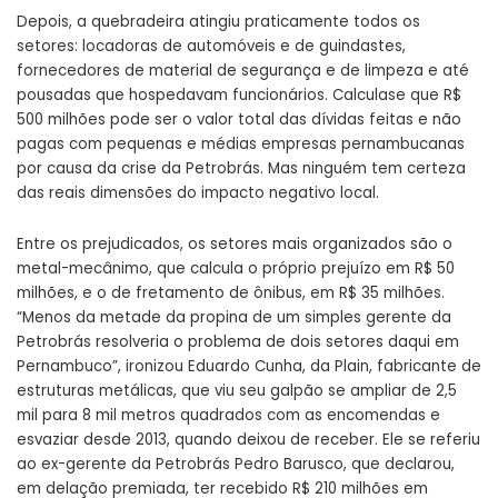
Depois, a quebradeira atingiu praticamente todos os
setores: locadoras de automóveis e de guindastes,
fornecedores de material de segurança e de limpeza e até
pousadas que hospedavam funcionários. Calcula­se que R$
500 milhões pode ser o valor total das dívidas feitas e não
pagas com pequenas e médias empresas pernambucanas
por causa da crise da Petrobrás. Mas ninguém tem certeza
das reais dimensões do impacto negativo local.
Entre os prejudicados, os setores mais organizados são o
metal-­mecânimo, que calcula o próprio prejuízo em R$ 50
milhões, e o de fretamento de ônibus, em R$ 35 milhões.
“Menos da metade da propina de um simples gerente da
Petrobrás resolveria o problema de dois setores daqui em
Pernambuco”, ironizou Eduardo Cunha, da Plain, fabricante de
estruturas metálicas, que viu seu galpão se ampliar de 2,5
mil para 8 mil metros quadrados com as encomendas e
esvaziar desde 2013, quando deixou de receber. Ele se referiu
ao ex-gerente da Petrobrás Pedro Barusco, que declarou,
em delação premiada, ter recebido R$ 210 milhões em