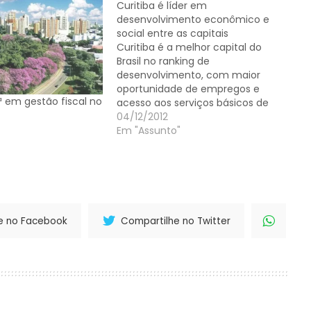
Curitiba é líder em
desenvolvimento econômico e
social entre as capitais
Curitiba é a melhor capital do
Brasil no ranking de
desenvolvimento, com maior
oportunidade de empregos e
ª em gestão fiscal no
acesso aos serviços básicos de
saúde e educação, segundo o
04/12/2012
Índice Firjan de Desenvolvimento
Em "Assunto"
Municipal (IFDM) edição 2012,
divulgado no último fim de
semana. O estudo anual da
Federação das Indústrias do
Estado…
e no Facebook
Compartilhe no Twitter