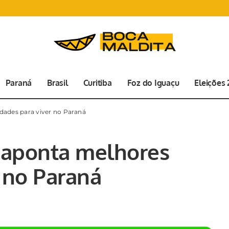
Paraná
Brasil
Curitiba
Foz do Iguaçu
Eleições
idades para viver no Paraná
n aponta melhores
r no Paraná