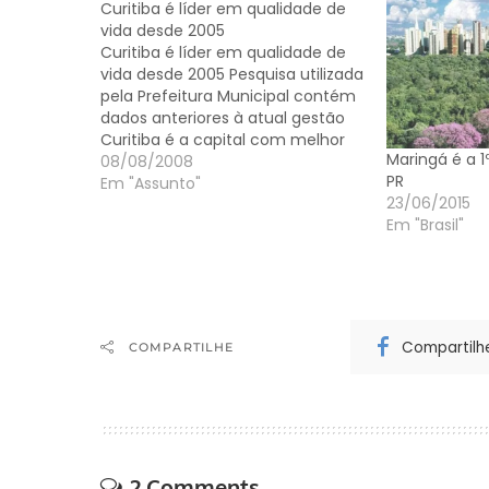
Curitiba é líder em qualidade de
vida desde 2005
Curitiba é líder em qualidade de
vida desde 2005 Pesquisa utilizada
pela Prefeitura Municipal contém
dados anteriores à atual gestão
Curitiba é a capital com melhor
Maringá é a 1
qualidade de vida do país, desde
08/08/2008
PR
2005. Os dados da pesquisa
Em "Assunto"
23/06/2015
realizada pela Federação das
Em "Brasil"
Indústrias do Rio de Janeiro
(Firjan), divulgados recentemente
e…
Compartilh
COMPARTILHE
2 Comments