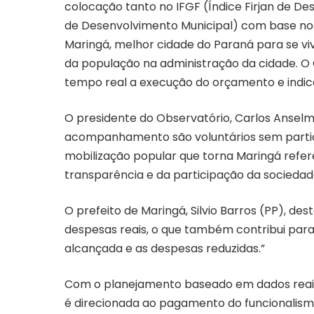
colocação tanto no IFGF (Índice Firjan de De
de Desenvolvimento Municipal) com base nos
Maringá, melhor cidade do Paraná para se viv
da população na administração da cidade. 
tempo real a execução do orçamento e indic
O presidente do Observatório, Carlos Anselm
acompanhamento são voluntários sem particip
mobilização popular que torna Maringá referê
transparência e da participação da sociedade”
O prefeito de Maringá, Silvio Barros (PP), d
despesas reais, o que também contribui para 
alcançada e as despesas reduzidas.”
Com o planejamento ba­­sea­­do em dados re
é direcio­­nada ao pagamento do funcionalism