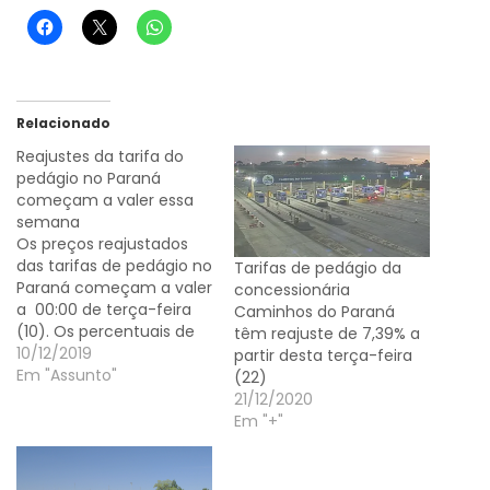
Relacionado
Reajustes da tarifa do
pedágio no Paraná
começam a valer essa
semana
Os preços reajustados
das tarifas de pedágio no
Tarifas de pedágio da
Paraná começam a valer
concessionária
a 00:00 de terça-feira
Caminhos do Paraná
(10). Os percentuais de
têm reajuste de 7,39% a
reajuste anual, de 2,9% a
10/12/2019
partir desta terça-feira
3,3%, tinham sido
Em "Assunto"
(22)
homologados pela
21/12/2020
Agência Reguladora de
Em "+"
Serviços Públicos
Delegados de
Infraestrutura do Paraná