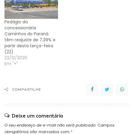
(Agepar). Nesta segunda,
o Departamento de
Estradas de Rodagem
Pedágio da
do…
concessionária
Caminhos do Paraná
têm reajuste de 7,39% a
partir desta terça-feira
(22)
22/12/2020
Em "+"
COMPARTILHE
Deixe um comentário
O seu endereço de e-mail não será publicado.
Campos
obrigatórios são marcados com
*