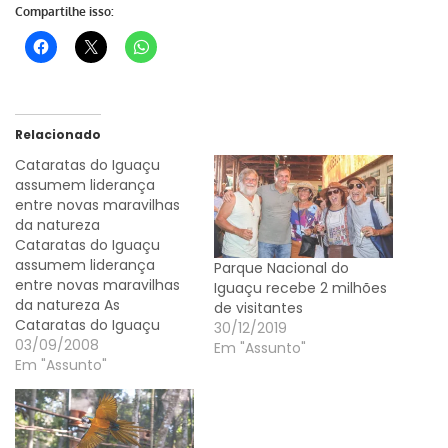
Compartilhe isso:
Relacionado
Cataratas do Iguaçu
assumem liderança
entre novas maravilhas
da natureza
Cataratas do Iguaçu
assumem liderança
Parque Nacional do
entre novas maravilhas
Iguaçu recebe 2 milhões
da natureza As
de visitantes
Cataratas do Iguaçu
30/12/2019
assumiram nesta
03/09/2008
Em "Assunto"
quarta-feira (3) a
Em "Assunto"
liderança do ranking de
atrações que disputam a
eleição mundial das
novas sete maravilhas