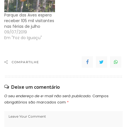
da natureza. A votação
ocorre pela Internet, no
Parque das Aves espera
site da Fundação New
receber 105 mil visitantes
Seven Wonders
nas férias de julho
(newsevenwonders.com
09/07/2019
), que não…
Em "Foz do Iguaçu"
COMPARTILHE
Deixe um comentário
O seu endereço de e-mail não será publicado.
Campos
obrigatórios são marcados com
*