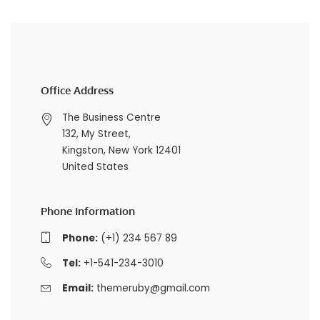
Office Address
The Business Centre
132, My Street,
Kingston, New York 12401
United States
Phone Information
Phone:
(+1) 234 567 89
Tel:
+1-541-234-3010
Email:
themeruby@gmail.com