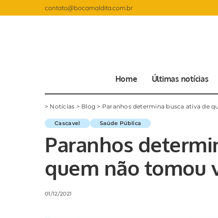
contato@bocamaldita.com.br
Home
Últimas notícias
>
Notícias
>
Blog
>
Paranhos determina busca ativa de 
Cascavel
Saúde Pública
Paranhos determin
quem não tomou v
01/12/2021