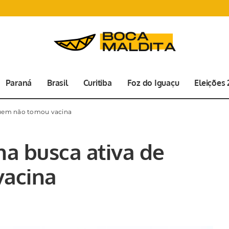
Paraná
Brasil
Curitiba
Foz do Iguaçu
Eleições
quem não tomou vacina
a busca ativa de
acina