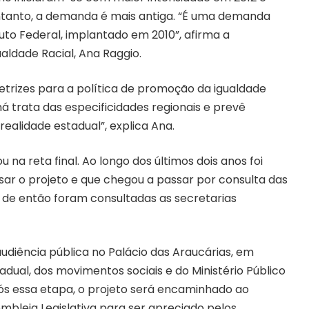
ntanto, a demanda é mais antiga. “É uma demanda
atuto Federal, implantado em 2010”, afirma a
ldade Racial, Ana Raggio.
retrizes para a política de promoção da igualdade
ná trata das especificidades regionais e prevê
realidade estadual”, explica Ana.
na reta final. Ao longo dos últimos dois anos foi
r o projeto e que chegou a passar por consulta das
 de então foram consultadas as secretarias
audiência pública no Palácio das Araucárias, em
dual, dos movimentos sociais e do Ministério Público
pós essa etapa, o projeto será encaminhado ao
bleia Legislativa para ser apreciado pelos