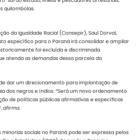
o-sul do estado, ilhéus e pescadores artesanais,
s quilombolas.
ão da Igualdade Racial (Consepir), Saul Dorval,
o específico para o Paraná irá consolidar e ampliar
storicamente foi excluída e discriminada.
ue atenda as demandas dessa parcela da
z de dar um direcionamento para implantação de
ania dos negros e índios. “Será um novo ordenamento
ção de políticas públicas afirmativas e específicas
 afirma.
 minorias sociais no Paraná pode ser expressa pelos