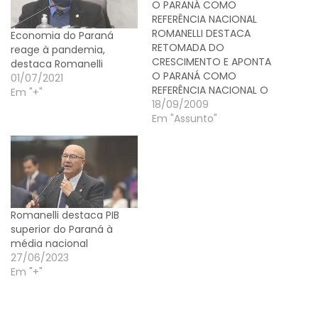
O PARANÁ COMO
REFERÊNCIA NACIONAL
ROMANELLI DESTACA
Economia do Paraná
RETOMADA DO
reage à pandemia,
CRESCIMENTO E APONTA
destaca Romanelli
O PARANÁ COMO
01/07/2021
REFERÊNCIA NACIONAL O
Em "+"
deputado Luiz Claudio
18/09/2009
Romanelli (PMDB), líder
Em "Assunto"
do Governo na
Assembleia Legislativa,
destacou nesta quinta-
feira (17), na cidade de
Paranavaí, mais um
recorde paranaense na
Romanelli destaca PIB
geração de empregos -
superior do Paraná à
o Estado alcançou a
média nacional
marca 61.870 empregos,
27/06/2023
dos quais…
Em "+"